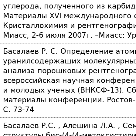
углерода, полученного из карбид
Материалы XVI международного 
Кристаллохимия и рентгенографи
Миасс, 2-6 июля 2007г. –Миасс: Ур
Басалаев Р. С. Определение атом
уранилcодержащих молекулярных
анализа порошковых рентгеногра
всероссийская научная конферен
и молодых ученых (ВНКСФ-13). Сб
материалы конференции. Ростов-н
С. 73-74
Басалаев Р.С. , Алешина Л.А. , С
структуры бис-(4-(4-метоксистир