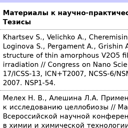
Материалы к научно-практиче
Тезисы
Khartsev S., Velichko A., Cheremisin 
Loginova S., Pergament A., Grishin A
structure of thin amorphous V2O5 f
irradiation // Congress on Nano Sci
17/ICSS-13, ICN+T2007, NCSS-6/NS
2007. NSP1-54.
Mелех Н. В., Алешина Л.А. Приме
к исследованию целлобиозы // Ма
Всероссийской научной конфере
в химии и химической технологии