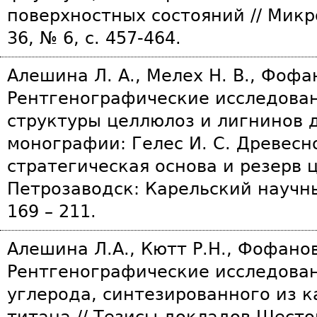
поверхностных состояний // Микр
36, № 6, с. 457-464.
Алешина Л. А., Мелех Н. В., Фофан
Рентгенографические исследова
структуры целлюлоз и лигнинов д
монографии: Гелес И. С. Древесн
стратегическая основа и резерв 
Петрозаводск: Карельский научны
169 – 211.
Алешина Л.А., Кютт Р.Н., Фофанов
Рентгенографические исследова
углерода, синтезированного из 
титана // Тезисы докладов Шест