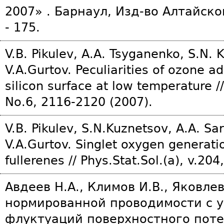
2007» . Барнаул, Изд-во Алтайског
- 175.
V.B. Pikulev, A.A. Tsyganenko, S.N. 
V.A.Gurtov. Peculiarities of ozone a
silicon surface at low temperature // 
No.6, 2116-2120 (2007).
V.B. Pikulev, S.N.Kuznetsov, A.A. Sa
V.A.Gurtov. Singlet oxygen generatio
fullerenes // Phys.Stat.Sol.(a), v.20
Авдеев Н.А., Климов И.В., Яковле
нормированной проводимости с у
флуктуаций поверхностного поте