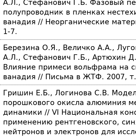
А.Л., Стефанович Г.Б. Фазовый п
полупроводник в пленках нестех
ванадия // Неорганические матери
1-7.
Березина О.Я., Величко А.А., Луг
А.Л., Стефанович Г.Б., Артюхин Д.
Влияние примеси вольфрама на с
ванадия // Письма в ЖТФ. 2007, т.3
Гришин Е.Б., Логинова С.В. Моде
порошкового окисла алюминия м
динамики // VI Национальная ко
применению рентгеновского, син
нейтронов и электронов для исс