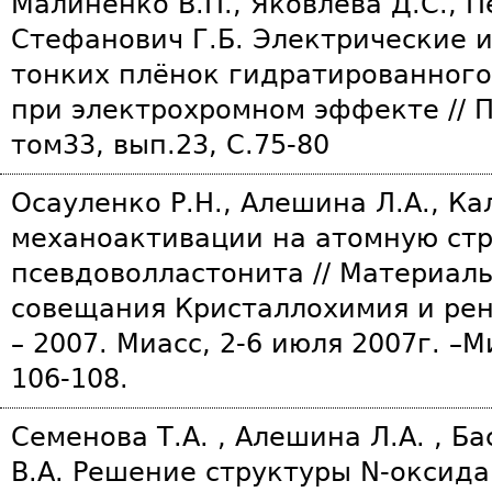
Малиненко В.П., Яковлева Д.С., П
Стефанович Г.Б. Электрические и
тонких плёнок гидратированного
при электрохромном эффекте // 
том33, вып.23, С.75-80
Осауленко Р.Н., Алешина Л.А., К
механоактивации на атомную стр
псевдоволластонита // Материал
совещания Кристаллохимия и ре
– 2007. Миасс, 2-6 июля 2007г. –М
106-108.
Семенова Т.А. , Алешина Л.А. , Ба
В.А. Решение структуры N-оксида