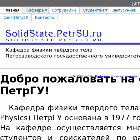
Jum
Главная
Кафедра
Сотрудники
Студентам
Выпускники
Сайт ПетрГУ
Контакты
Добро пожаловать на
© 2003-2026
Кафедра физики твёрдого
ПетрГУ!
Кафедра физики твердого тела 
P
hysics) ПетрГУ основана в 1977 г
На кафедре осуществляется мно
студентов и соискателей по р