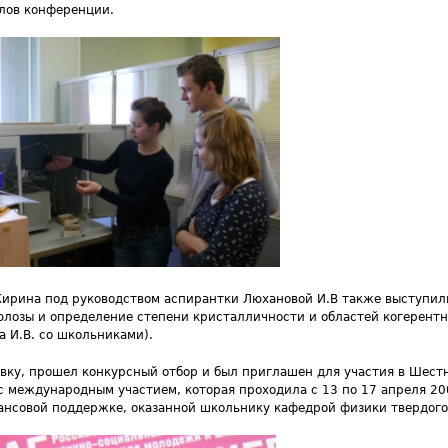
алов конференции.
 Жирина под руководством аспирантки Люхановой И.В также выступил
лозы и определение степени кристалличности и областей когерентн
а И.В. со школьниками).
явку, прошел конкурсный отбор и был приглашен для участия в Шес
международным участием, которая проходила с 13 по 17 апреля 2009
нансовой поддержке, оказанной школьнику кафедрой физики твердого