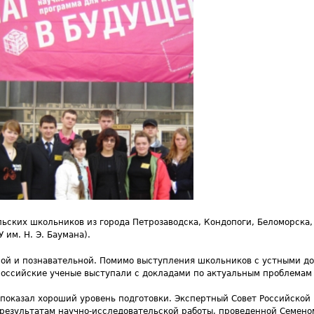
ьских школьников из города Петрозаводска, Кондопоги, Беломорска,
им. Н. Э. Баумана).
сной и познавательной. Помимо выступления школьников с устными д
российские ученые выступали с докладами по актуальным проблемам 
 показал хороший уровень подготовки. Экспертный Совет Российской
результатам научно-исследовательской работы, проведенной Семено