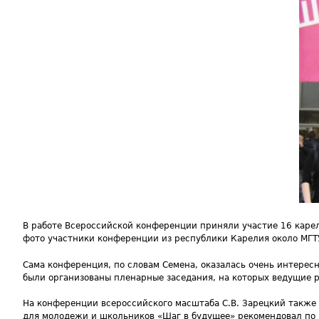
В работе Всероссийской конференции приняли участие 16 карел
фото участники конференции из республики Карелия около МГТУ 
Сама конференция, по словам Семена, оказалась очень интере
были организованы пленарные заседания, на которых ведущие 
На конференции всероссийского масштаба С.В. Зарецкий также
для молодежи и школьников «Шаг в будущее» рекомендовал по 