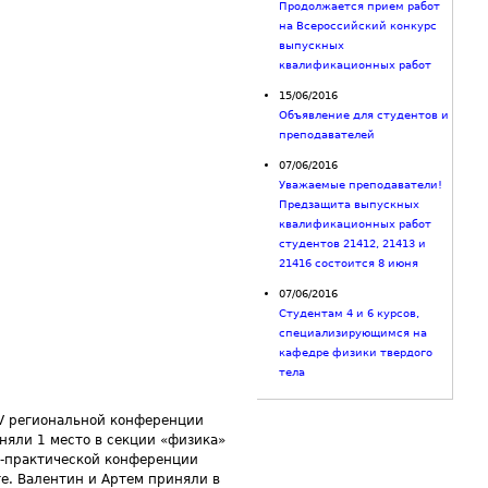
Продолжается прием работ
на Всероссийский конкурс
выпускных
квалификационных работ
15/06/2016
Объявление для студентов и
преподавателей
07/06/2016
Уважаемые преподаватели!
Предзащита выпускных
квалификационных работ
студентов 21412, 21413 и
21416 состоится 8 июня
07/06/2016
Студентам 4 и 6 курсов,
специализирующимся на
кафедре физики твердого
тела
XIV региональной конференции
аняли 1 место в секции «физика»
о-практической конференции
ге. Валентин и Артем приняли в