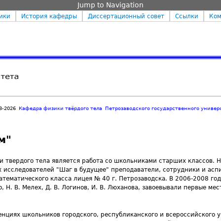
Jump to Navigation
ики
История кафедры
Диссертационный совет
Ссылки
Ком
3-2026
Кафедра физики твёрдого тела
Петрозаводского государственного универ
м"
твердого тела является работа со школьниками старших классов. Н
х исследователей "Шаг в будущее" преподаватели, сотрудники и ас
тематического класса лицея № 40 г. Петрозаводска. В 2006-2008 го
 Н. В. Мелех, Д. В. Логинов, И. В. Люханова, завоевывали первые мес
енциях школьников городского, республиканского и всероссийского 