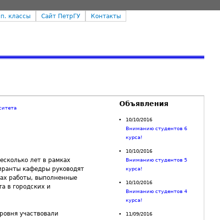
п. классы
Сайт ПетрГУ
Контакты
Объявления
ситета
10/10/2016
Вниманию студентов 6
курса!
10/10/2016
есколько лет в рамках
Вниманию студентов 5
пиранты кафедры руководят
курса!
дах работы, выполненные
10/10/2016
та в городских и
Вниманию студентов 4
курса!
уровня участвовали
11/09/2016