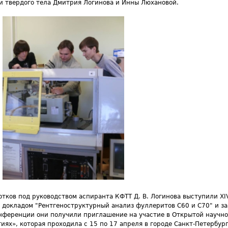
 твердого тела Дмитрия Логинова и Инны Люхановой.
ротков под руководством аспиранта КФТТ Д. В. Логинова выступили 
 с докладом "Рентгеноструктурный анализ фуллеритов С60 и С70" и з
конференции они получили приглашение на участие в Открытой научн
ях», которая проходила с 15 по 17 апреля в городе Санкт-Петербур