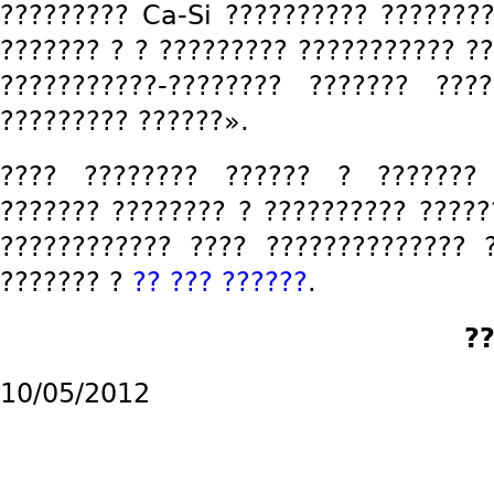
????????? Ca-Si ?????????? ????????
??????? ? ? ????????? ??????????? ??
???????????-???????? ??????? ???
????????? ??????».
???? ???????? ?????? ? ??????? 
??????? ???????? ? ?????????? ?????
???????????? ???? ?????????????? 
??????? ?
?? ??? ??????
.
??
10/05/2012