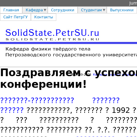
Jum
Главная
Кафедра
Сотрудники
Студентам
Выпускники
Сайт ПетрГУ
Контакты
Поздравляем с успехо
© 2003-2026
Кафедра физики твёрдого
конференции!
???????-??????????? ??????? ?
??????
???????????, ??????? ? 1992 ?
? ??? ?????????? ? ???????
??????????? ????????? ??. ?.?. ??????