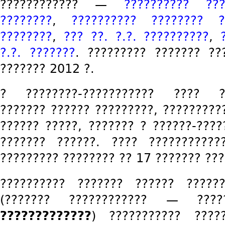
???????????? —
?????????? ???
????????
,
?????????? ???????? ?
????????
,
??? ??. ?.?. ??????????
,
?.?. ???????
. ????????? ??????? ??
??????? 2012 ?.
? ????????-??????????? ???? ?
??????? ?????? ?????????, ?????????
?????? ?????, ??????? ? ??????-????
??????? ??????. ???? ??????????
????????? ???????? ?? 17 ??????? ???
?????????? ??????? ?????? ????
(??????? ???????????? — ???
?????????????
) ??????????? ????